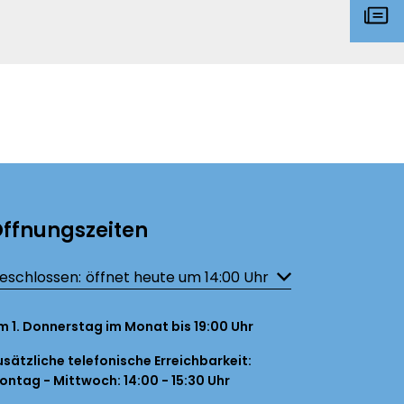
ffnungszeiten
licken, um weitere Öffnungs- oder Schließzeiten auszublenden
eschlossen:
öffnet heute um 14:00 Uhr
m 1. Donnerstag im Monat bis 19:00 Uhr
usätzliche telefonische Erreichbarkeit:
ontag - Mittwoch: 14:00 - 15:30 Uhr