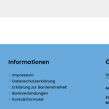
Informationen
Ö
K
G
Impressum
Datenschutzerklärung
Erklärung zur Barrierefreiheit
A
Bankverbindungen
Z
Kontaktformular
M