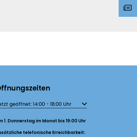
ffnungszeiten
licken, um weitere Öffnungs- oder Schließzeiten auszublenden
etzt geöffnet:
14:00
-
18:00
Uhr
Von 14:00 bis 18:00 Uhr
m 1. Donnerstag im Monat bis 19:00 Uhr
usätzliche telefonische Erreichbarkeit: