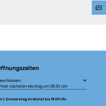
ffnungszeiten
licken, um weitere Öffnungs- oder Schließzeiten auszublenden
eschlossen:
ffnet nächsten Montag um 08:30 Uhr
m 1. Donnerstag im Monat bis 19:00 Uhr