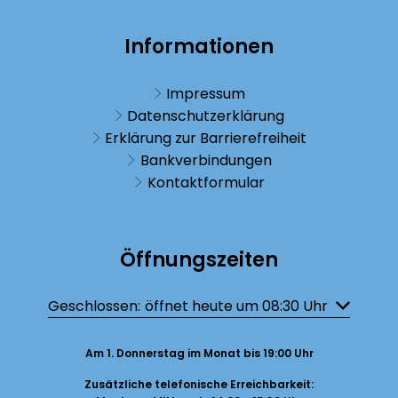
Informationen
Impressum
Datenschutzerklärung
Erklärung zur Barrierefreiheit
Bankverbindungen
Kontaktformular
Öffnungszeiten
Klicken, um weitere Öffnungs- oder Schließzeiten auszublenden
Geschlossen:
öffnet heute um 08:30 Uhr
Am 1. Donnerstag im Monat bis 19:00 Uhr
Zusätzliche telefonische Erreichbarkeit: