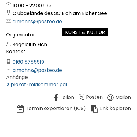
Uhrzeit:
10:00 - 22:00 Uhr
Clubgelände des SC Eich am Eicher See
a.mohns@posteo.de
KUNST & KULTUR
Organisator
Segelclub Eich
Kontakt
0160 5755519
a.mohns@posteo.de
Anhänge
plakat-midsommar.pdf
Posten
Teilen
Mailen
Termin exportieren (ICS)
Link kopieren