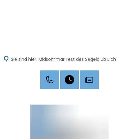
MENÜ
Sie sind hier:
Midsommar Fest des Segelclub Eich
Midsommar
Fest
des