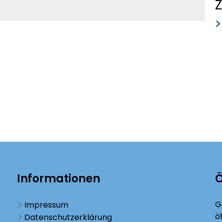
Z
Informationen
Ö
K
G
Impressum
ö
Datenschutzerklärung