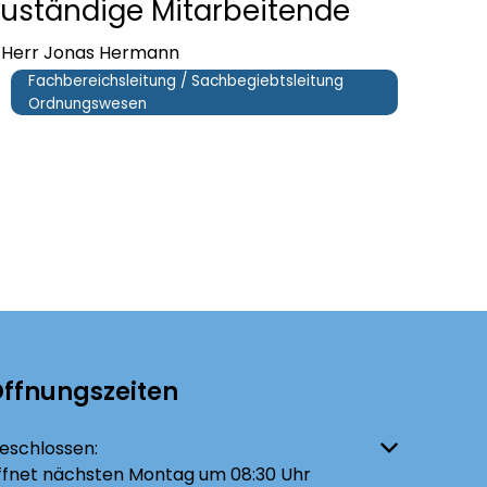
uständige Mitarbeitende
Herr Jonas Hermann
Fachbereichsleitung / Sachbegiebtsleitung
Ordnungswesen
ffnungszeiten
licken, um weitere Öffnungs- oder Schließzeiten auszublenden
eschlossen:
ffnet nächsten Montag um 08:30 Uhr