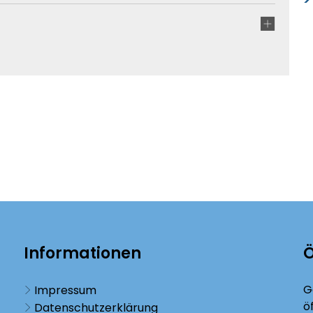
Informationen
Ö
K
G
Impressum
ö
Datenschutzerklärung