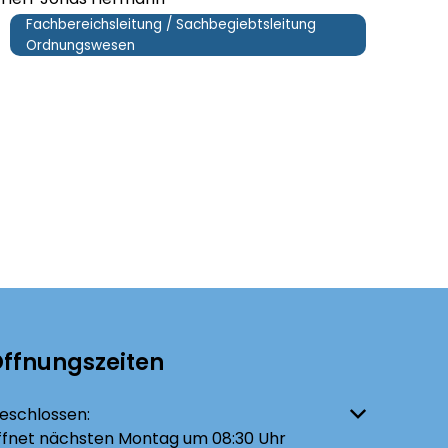
Fachbereichsleitung / Sachbegiebtsleitung
Ordnungswesen
ffnungszeiten
licken, um weitere Öffnungs- oder Schließzeiten auszublenden
eschlossen:
ffnet nächsten Montag um 08:30 Uhr