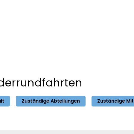
erwaltung
Bürgerservice
Themen
derrundfahrten
lt
Zuständige Abteilungen
Zuständige Mi