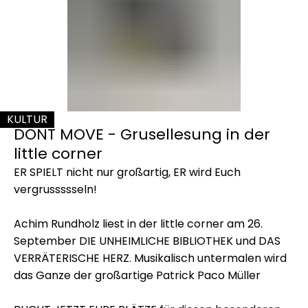
-
Grusellesung
in
der
KULTUR
little
DONT MOVE - Grusellesung in der
KATEGORIE: KULTUR
corner
little corner
ER SPIELT nicht nur großartig, ER wird Euch
vergrussssseln!
Achim Rundholz liest in der little corner am 26.
September DIE UNHEIMLICHE BIBLIOTHEK und DAS
VERRÄTERISCHE HERZ. Musikalisch untermalen wird
das Ganze der großartige Patrick Paco Müller