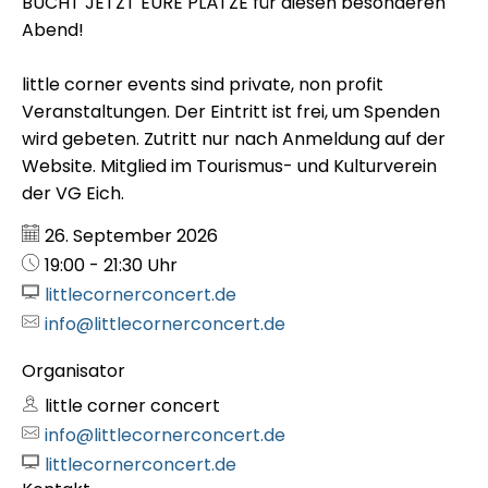
BUCHT JETZT EURE PLÄTZE für diesen besonderen
Abend!
little corner events sind private, non profit
Veranstaltungen. Der Eintritt ist frei, um Spenden
wird gebeten. Zutritt nur nach Anmeldung auf der
Website. Mitglied im Tourismus- und Kulturverein
der VG Eich.
Datum:
26. September 2026
Uhrzeit:
19:00 - 21:30 Uhr
littlecornerconcert.de
info@littlecornerconcert.de
Organisator
little corner concert
info@littlecornerconcert.de
littlecornerconcert.de