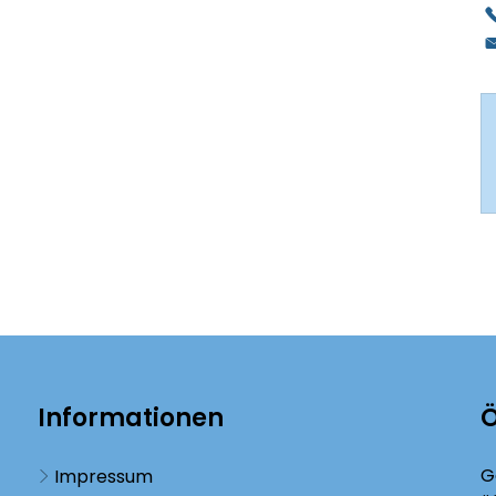
Informationen
Ö
K
G
Impressum