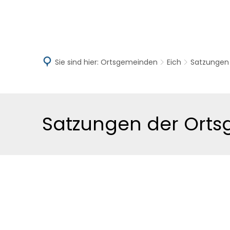
Aktuelles
V
Sie sind hier:
Ortsgemeinden
Eich
Satzungen
Satzungen
Satzungen der Orts
OG
Eich