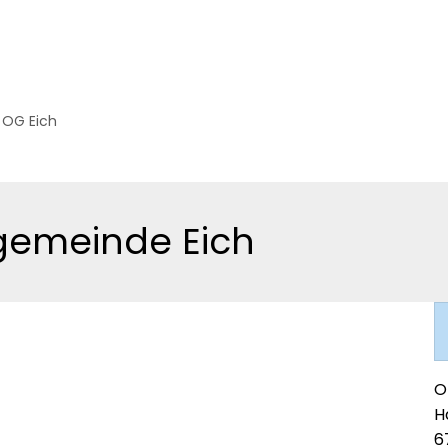
erwaltung
Bürgerservice
Themen
 OG Eich
gemeinde Eich
O
H
6