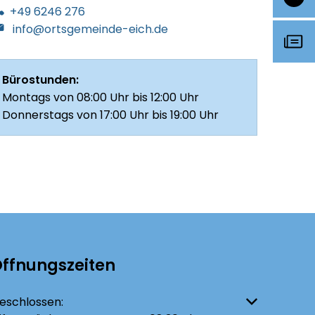
+49 6246 276
info@ortsgemeinde-eich.de
Bürostunden:
Montags von 08:00 Uhr bis 12:00 Uhr
Donnerstags von 17:00 Uhr bis 19:00 Uhr
ffnungszeiten
licken, um weitere Öffnungs- oder Schließzeiten auszublenden
eschlossen: