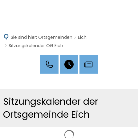
MENÜ
Sie sind hier:
Ortsgemeinden
Eich
Sitzungskalender OG Eich
Sitzungskalender
Sitzungskalender der
OG
Ortsgemeinde Eich
Eich
Suchergebnisse werden g