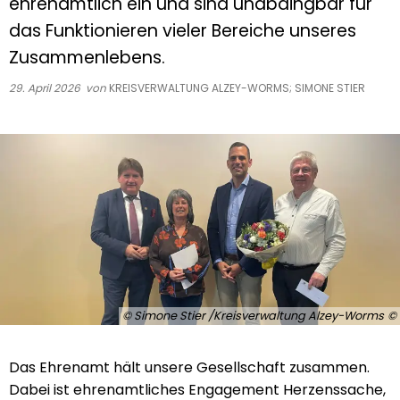
ehrenamtlich ein und sind unabdingbar für
das Funktionieren vieler Bereiche unseres
Zusammenlebens.
29. April 2026
von
KREISVERWALTUNG ALZEY-WORMS; SIMONE STIER
© Simone Stier /Kreisverwaltung Alzey-Worms
Das Ehrenamt hält unsere Gesellschaft zusammen.
Dabei ist ehrenamtliches Engagement Herzenssache,