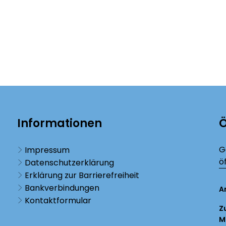
Informationen
Ö
K
G
Impressum
ö
Datenschutzerklärung
Erklärung zur Barrierefreiheit
Bankverbindungen
A
Kontaktformular
Z
M