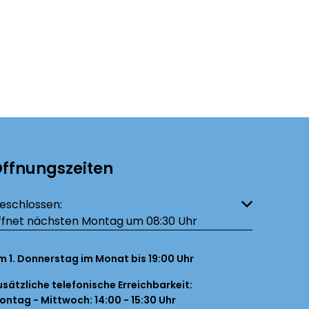
ffnungszeiten
licken, um weitere Öffnungs- oder Schließzeiten auszublenden
eschlossen:
ffnet nächsten Montag um 08:30 Uhr
m 1. Donnerstag im Monat bis 19:00 Uhr
usätzliche telefonische Erreichbarkeit:
ontag - Mittwoch: 14:00 - 15:30 Uhr