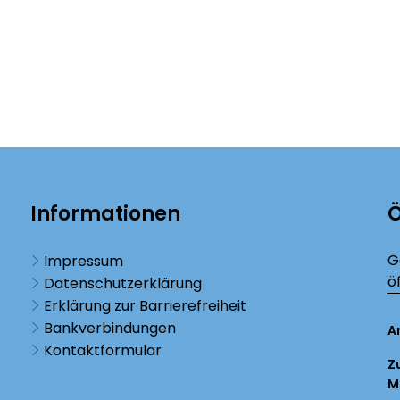
Informationen
Ö
K
G
Impressum
ö
Datenschutzerklärung
Erklärung zur Barrierefreiheit
Bankverbindungen
A
Kontaktformular
Z
M