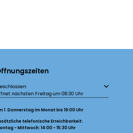
ffnungszeiten
licken, um weitere Öffnungs- oder Schließzeiten auszublenden
eschlossen:
ffnet nächsten Freitag um 08:30 Uhr
m 1. Donnerstag im Monat bis 19:00 Uhr
usätzliche telefonische Erreichbarkeit:
ontag - Mittwoch: 14:00 - 15:30 Uhr