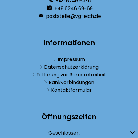
+49 6246 69-0
+49 6246 69-69
poststelle@vg-eich.de
Informationen
Impressum
Datenschutzerklärung
Erklärung zur Barrierefreiheit
Bankverbindungen
Kontaktformular
Öffnungszeiten
Klicken, um weitere Öffnungs- oder Schließzeiten auszublenden
Geschlossen: